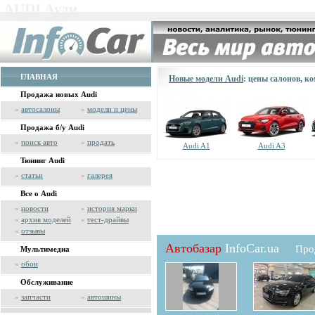
AUDI Ауди
ГЛАВНАЯ
Новые модели Audi
: цены салонов, к
Продажа новых Audi
»
автосалоны
»
модели и цены
Продажа б/у Audi
»
поиск авто
»
продать
Audi A1
Audi A3
Тюнинг Audi
»
статьи
»
галерея
Все о Audi
»
новости
»
история марки
»
архив моделей
»
тест-драйвы
»
отзывы
Автобазар
InfoCar.ua
Про
Мультимедиа
»
обои
Обслуживание
»
запчасти
»
автошины