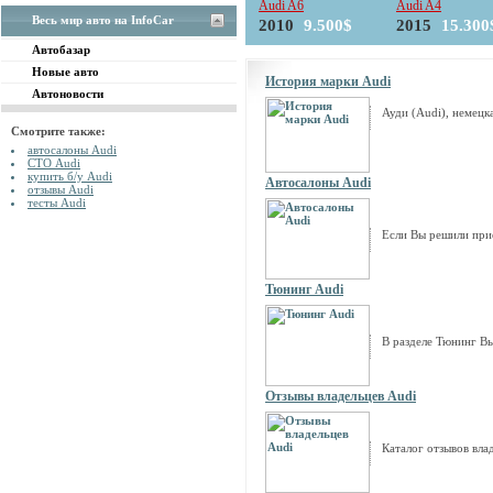
Audi A6
Audi A4
Весь мир авто на InfoCar
2010
9.500$
2015
15.300
Автобазар
Новые авто
История марки Audi
Автоновости
Ауди (Audi), немец
Смотрите также:
автосалоны Audi
СТО Audi
купить б/у Audi
Автосалоны Audi
отзывы Audi
тесты Audi
Если Вы решили при
Тюнинг Audi
В разделе Тюнинг Вы
Отзывы владельцев Audi
Каталог отзывов вла