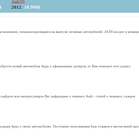
Audi Q5
$
2012
10.900$
кая компания, специализирующаяся на выпуске легковых автомобилей. AUDI входит в конц
обрести новый автомобиль Ауди у официальных дилеров, то Вам поможет этот раздел.
 найдете всю интересующую Вас инфорацию о тюнинге Audi - статей о тюнинге, галерея.
дельцев Ауди о своих автомобилях. Постоянно пополняемая база отзывов и впечатлений при