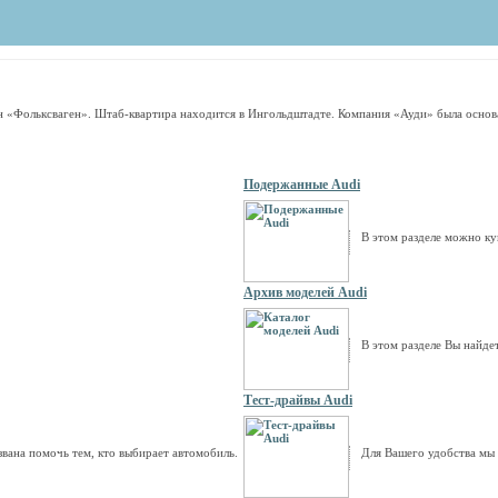
ерн «Фольксваген». Штаб-квартира находится в Ингольдштадте. Компания «Ауди» была осн
Подержанные Audi
В этом разделе можно к
Архив моделей Audi
В этом разделе Вы найдет
Тест-драйвы Audi
звана помочь тем, кто выбирает автомобиль.
Для Вашего удобства мы