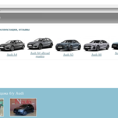
омлпектации, отзывы
Audi A4 allroad
Au
Audi A4
Audi A5
Audi A6
quattro
дажа б/у Audi